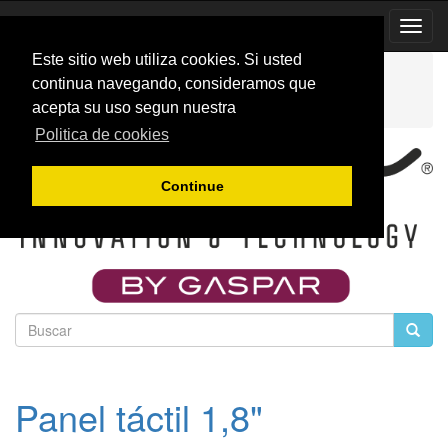
Toggl
Navig
Este sitio web utiliza cookies. Si usted
INICIO
Catálogo
Accesorios para turborreactores
continua navegando, consideramos que
Electronica para turbinas
Accesorios FADEC
acepta su uso segun nuestra
Touch18
Politica de cookies
Continue
Panel táctil 1,8"