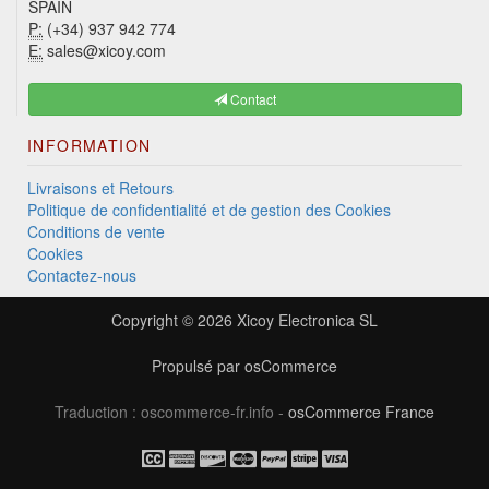
SPAIN
P:
(+34) 937 942 774
E:
sales@xicoy.com
Contact
INFORMATION
Livraisons et Retours
Politique de confidentialité et de gestion des Cookies
Conditions de vente
Cookies
Contactez-nous
Copyright © 2026
Xicoy Electronica SL
Propulsé par
osCommerce
Traduction : oscommerce-fr.info -
osCommerce France