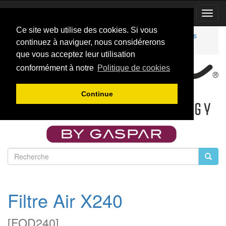
Toggl
Navig
Ce site web utilise des cookies. Si vous
Accueil
Catalogue
Accessoires pour turboréacteurs
continuez à naviguer, nous considérerons
Accesories moteurs Xicoy
FOD240
que vous acceptez leur utilisation
conformément à notre
Politique de cookies
Continue
Filtre Air X240
[
FOD240
]