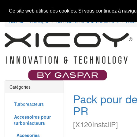
Accueil
Nouveaux produits
Offres Spéciales
Ce site web utilise des cookies. Si vous continuez à navig
Accueil
Catalogue
Accessoires pour turboréacteurs
Acces
Catégories
Pack pour de
Turboreacteurs
PR
Accessoires pour
[
X120InstallP
]
turboréacteurs
Accesories