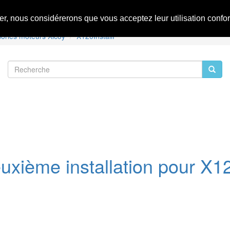
Commentaires
uer, nous considérerons que vous acceptez leur utilisation conf
ories moteurs Xicoy
X120InstallP
uxième installation pour 