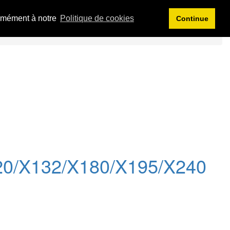
Language/Moneda
Mon compte
Panier vide
ormément à notre
Politique de cookies
Continue
X120/X132/X180/X195/X240