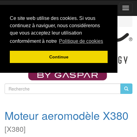
Toggl
Navig
Ce site web utilise des cookies. Si vous
Accueil
Catalogue
Turboreacteurs
X380
continuez à naviguer, nous considérerons
que vous acceptez leur utilisation
conformément à notre
Politique de cookies
Continue
Moteur aeromodèle X380
[
X380
]