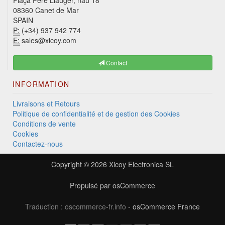
Plaça Pere Llauger, nau 18
08360 Canet de Mar
SPAIN
P:
(+34) 937 942 774
E:
sales@xicoy.com
Contact
INFORMATION
Livraisons et Retours
Politique de confidentialité et de gestion des Cookies
Conditions de vente
Cookies
Contactez-nous
Copyright © 2026
Xicoy Electronica SL
Propulsé par
osCommerce
Traduction : oscommerce-fr.info -
osCommerce France